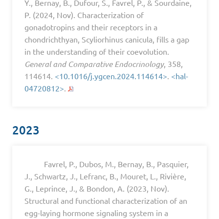
Y., Bernay, B., Dufour, S., Favrel, P., & Sourdaine,
P. (2024, Nov). Characterization of
gonadotropins and their receptors in a
chondrichthyan, Scyliorhinus canicula, fills a gap
in the understanding of their coevolution.
General and Comparative Endocrinology
, 358,
114614.
<10.1016/j.ygcen.2024.114614>
.
<hal-
04720812>
.
2023
Favrel, P., Dubos, M., Bernay, B., Pasquier,
J., Schwartz, J., Lefranc, B., Mouret, L., Rivière,
G., Leprince, J., & Bondon, A. (2023, Nov).
Structural and functional characterization of an
egg-laying hormone signaling system in a