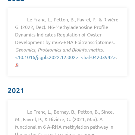
Le Franc, L., Petton, B., Favrel, P., & Rivière,
G. (2022, Dec). N6-Methyladenosine Profile
Dynamics Indicates Regulation of Oyster
Development by m6A-RNA Epitranscriptomes.
Genomics, Proteomics and Bioinformatics
.
<10.1016/j.gpb.2022.12.002>
.
<hal-04203942>
.
2021
Le Franc, L., Bernay, B., Petton, B., Since,
M., Favrel, P., & Rivière, G. (2021, Mar). A
functional m 6 A-RNA methylation pathway in
the oyster Crassostrea gigas assumes