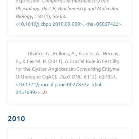
expression.
Comparative Biochemistry and
Physiology. Part B, Biochemistry and Molecular
Biology
, 158 (1), 56-63.
<10.1016/j.cbpb.2010.09.009>
.
<hal-05067422>
.
Rivière, G., Fellous, A., Franco, A., Bernay,
B., & Favrel, P. (2011). A Crucial Role in Fertility
for the Oyster Angiotensin-Converting Enzyme
Orthologue CgACE.
PLoS ONE
, 6 (12), e27833.
<10.1371/journal.pone.0027833>
.
<hal-
04570992>
.
2010