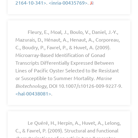
2164-10-341>
.
<inria-00435769>
.
Fleury, E., Moal, J., Boulo, V., Daniel, J.-Y.,
Mazurais, D., Hénaut, A., Henaut, A., Corporeau,
C., Boudry, P., Favrel, P., & Huvet, A. (2009).
Microarray-Based Identification of Gonad
Transcripts Differentially Expressed Between
Lines of Pacific Oyster Selected to Be Resistant
or Susceptible to Summer Mortality.
Marine
Biotechnology
, DOI 10.1007/s10126-009-9227-9.
<hal-00438081>
.
Le Quéré, H., Herpin, A., Huvet, A., Lelong,
C., & Favrel, P. (2009). Structural and functional
characterizations of an activin type II receptor