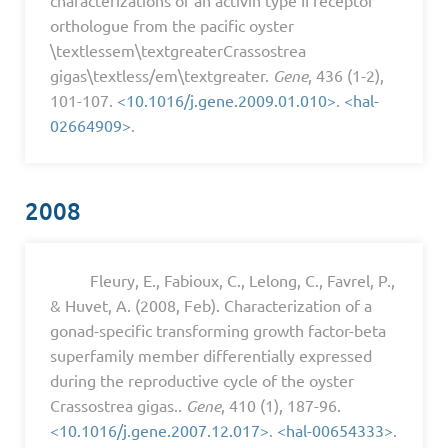
orthologue from the pacific oyster
\textlessem\textgreaterCrassostrea
gigas\textless/em\textgreater.
Gene
, 436 (1-2),
101-107.
<10.1016/j.gene.2009.01.010>
.
<hal-
02664909>
.
2008
Fleury, E., Fabioux, C., Lelong, C., Favrel, P.,
& Huvet, A. (2008, Feb). Characterization of a
gonad-specific transforming growth factor-beta
superfamily member differentially expressed
during the reproductive cycle of the oyster
Crassostrea gigas..
Gene
, 410 (1), 187-96.
<10.1016/j.gene.2007.12.017>
.
<hal-00654333>
.