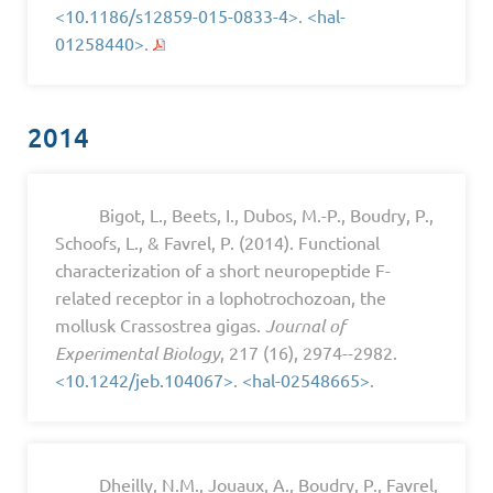
<10.1186/s12859-015-0833-4>
.
<hal-
01258440>
.
2014
Bigot, L., Beets, I., Dubos, M.-P., Boudry, P.,
Schoofs, L., & Favrel, P. (2014). Functional
characterization of a short neuropeptide F-
related receptor in a lophotrochozoan, the
mollusk Crassostrea gigas.
Journal of
Experimental Biology
, 217 (16), 2974--2982.
<10.1242/jeb.104067>
.
<hal-02548665>
.
Dheilly, N.M., Jouaux, A., Boudry, P., Favrel,