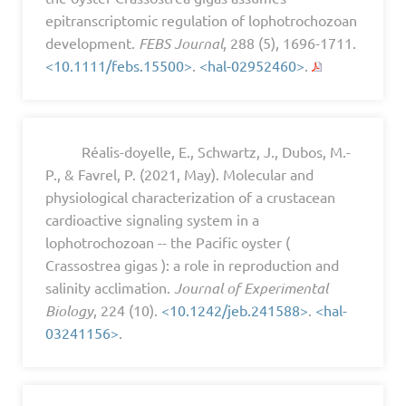
epitranscriptomic regulation of lophotrochozoan
development.
FEBS Journal
, 288 (5), 1696-1711.
<10.1111/febs.15500>
.
<hal-02952460>
.
Réalis-doyelle, E., Schwartz, J., Dubos, M.-
P., & Favrel, P. (2021, May). Molecular and
physiological characterization of a crustacean
cardioactive signaling system in a
lophotrochozoan -- the Pacific oyster (
Crassostrea gigas ): a role in reproduction and
salinity acclimation.
Journal of Experimental
Biology
, 224 (10).
<10.1242/jeb.241588>
.
<hal-
03241156>
.