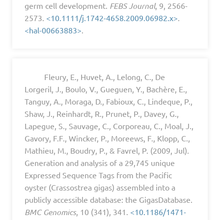
germ cell development.
FEBS Journal
, 9, 2566-
2573.
<10.1111/j.1742-4658.2009.06982.x>
.
<hal-00663883>
.
Fleury, E., Huvet, A., Lelong, C., De
Lorgeril, J., Boulo, V., Gueguen, Y., Bachère, E.,
Tanguy, A., Moraga, D., Fabioux, C., Lindeque, P.,
Shaw, J., Reinhardt, R., Prunet, P., Davey, G.,
Lapegue, S., Sauvage, C., Corporeau, C., Moal, J.,
Gavory, F.F., Wincker, P., Moreews, F., Klopp, C.,
Mathieu, M., Boudry, P., & Favrel, P. (2009, Jul).
Generation and analysis of a 29,745 unique
Expressed Sequence Tags from the Pacific
oyster (Crassostrea gigas) assembled into a
publicly accessible database: the GigasDatabase.
BMC Genomics
, 10 (341), 341.
<10.1186/1471-