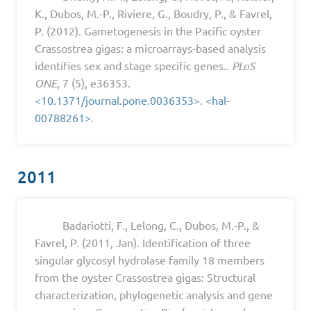
K., Dubos, M.-P., Riviere, G., Boudry, P., & Favrel,
P. (2012). Gametogenesis in the Pacific oyster
Crassostrea gigas: a microarrays-based analysis
identifies sex and stage specific genes..
PLoS
ONE
, 7 (5), e36353.
<10.1371/journal.pone.0036353>
.
<hal-
00788261>
.
2011
Badariotti, F., Lelong, C., Dubos, M.-P., &
Favrel, P. (2011, Jan). Identification of three
singular glycosyl hydrolase family 18 members
from the oyster Crassostrea gigas: Structural
characterization, phylogenetic analysis and gene