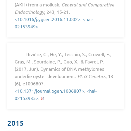
(AKH) from a mollusk.
General and Comparative
Endocrinology
, 243, 15-21.
<10.1016/j.ygcen.2016.11.002>
.
<hal-
02153949>
.
Rivière, G., He, Y., Tecchio, S., Crowell, E.,
Gras, M., Sourdaine, P., Guo, X., & Favrel, P.
(2017, Jun). Dynamics of DNA methylomes
underlie oyster development.
PLoS Genetics
, 13
(6), e1006807.
<10.1371/journal.pgen.1006807>
.
<hal-
02153935>
.
2015