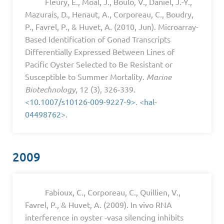
Fleury, E., Moal, J., Boulo, V., Daniel, J.-Y.,
Mazurais, D., Henaut, A., Corporeau, C., Boudry,
P., Favrel, P., & Huvet, A. (2010, Jun). Microarray-
Based Identification of Gonad Transcripts
Differentially Expressed Between Lines of
Pacific Oyster Selected to Be Resistant or
Susceptible to Summer Mortality.
Marine
Biotechnology
, 12 (3), 326-339.
<10.1007/s10126-009-9227-9>
.
<hal-
04498762>
.
2009
Fabioux, C., Corporeau, C., Quillien, V.,
Favrel, P., & Huvet, A. (2009). In vivo RNA
interference in oyster -vasa silencing inhibits