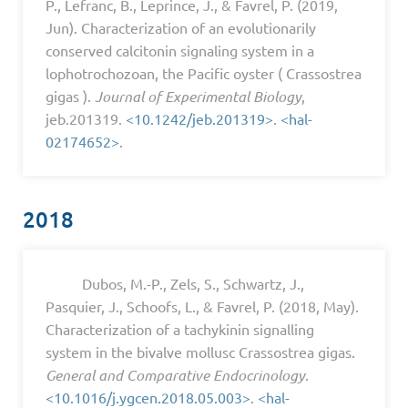
P., Lefranc, B., Leprince, J., & Favrel, P. (2019,
Jun). Characterization of an evolutionarily
conserved calcitonin signaling system in a
lophotrochozoan, the Pacific oyster ( Crassostrea
gigas ).
Journal of Experimental Biology
,
jeb.201319.
<10.1242/jeb.201319>
.
<hal-
02174652>
.
2018
Dubos, M.-P., Zels, S., Schwartz, J.,
Pasquier, J., Schoofs, L., & Favrel, P. (2018, May).
Characterization of a tachykinin signalling
system in the bivalve mollusc Crassostrea gigas.
General and Comparative Endocrinology
.
<10.1016/j.ygcen.2018.05.003>
.
<hal-