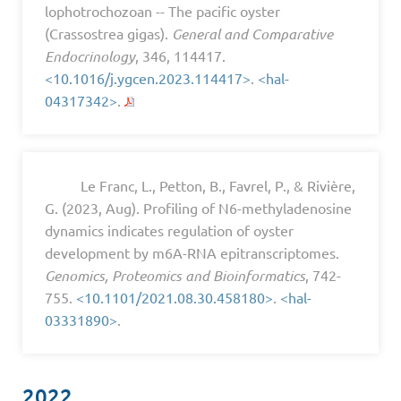
lophotrochozoan -- The pacific oyster
(Crassostrea gigas).
General and Comparative
Endocrinology
, 346, 114417.
<10.1016/j.ygcen.2023.114417>
.
<hal-
04317342>
.
Le Franc, L., Petton, B., Favrel, P., & Rivière,
G. (2023, Aug). Profiling of N6-methyladenosine
dynamics indicates regulation of oyster
development by m6A-RNA epitranscriptomes.
Genomics, Proteomics and Bioinformatics
, 742-
755.
<10.1101/2021.08.30.458180>
.
<hal-
03331890>
.
2022