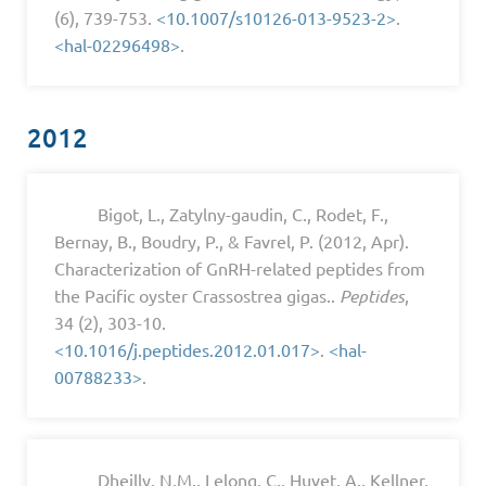
(6), 739-753.
<10.1007/s10126-013-9523-2>
.
<hal-02296498>
.
2012
Bigot, L., Zatylny-gaudin, C., Rodet, F.,
Bernay, B., Boudry, P., & Favrel, P. (2012, Apr).
Characterization of GnRH-related peptides from
the Pacific oyster Crassostrea gigas..
Peptides
,
34 (2), 303-10.
<10.1016/j.peptides.2012.01.017>
.
<hal-
00788233>
.
Dheilly, N.M., Lelong, C., Huvet, A., Kellner,