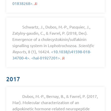
01838268>
.
Schwartz, J., Dubos, M.-P., Pasquier, J.,
Zatylny-gaudin, C., & Favrel, P. (2018, Dec).
Emergence of a cholecystokinin/sulfakinin
signalling system in Lophotrochozoa.
Scientific
Reports
, 8 (1), 16424.
<10.1038/s41598-018-
34700-4>
.
<hal-01927201>
.
2017
Dubos, M.-P., Bernay, B., & Favrel, P. (2017,
Mar). Molecular characterization of an
adipokinetic hormone-related neuropeptide