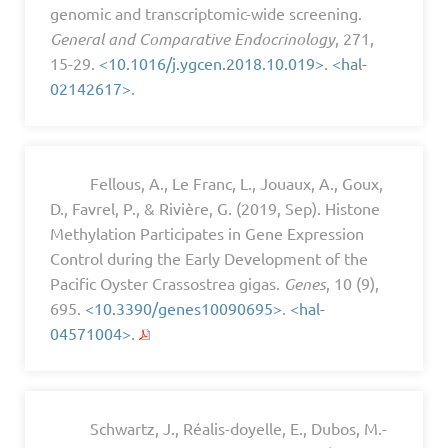
genomic and transcriptomic-wide screening.
General and Comparative Endocrinology
, 271,
15-29.
<10.1016/j.ygcen.2018.10.019>
.
<hal-
02142617>
.
Fellous, A., Le Franc, L., Jouaux, A., Goux,
D., Favrel, P., & Rivière, G. (2019, Sep). Histone
Methylation Participates in Gene Expression
Control during the Early Development of the
Pacific Oyster Crassostrea gigas.
Genes
, 10 (9),
695.
<10.3390/genes10090695>
.
<hal-
04571004>
.
Schwartz, J., Réalis-doyelle, E., Dubos, M.-