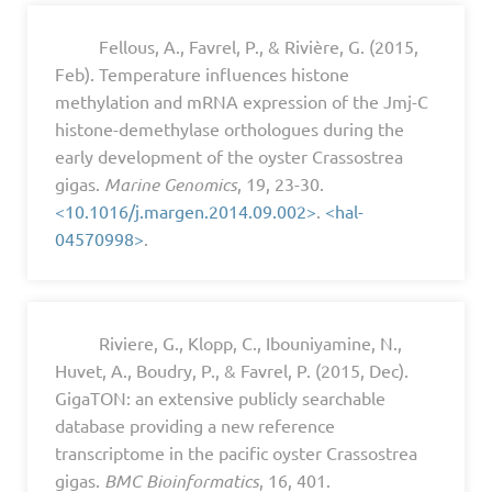
Fellous, A., Favrel, P., & Rivière, G. (2015,
Feb). Temperature influences histone
methylation and mRNA expression of the Jmj-C
histone-demethylase orthologues during the
early development of the oyster Crassostrea
gigas.
Marine Genomics
, 19, 23-30.
<10.1016/j.margen.2014.09.002>
.
<hal-
04570998>
.
Riviere, G., Klopp, C., Ibouniyamine, N.,
Huvet, A., Boudry, P., & Favrel, P. (2015, Dec).
GigaTON: an extensive publicly searchable
database providing a new reference
transcriptome in the pacific oyster Crassostrea
gigas.
BMC Bioinformatics
, 16, 401.