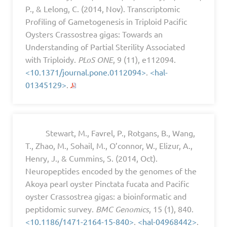
P., & Lelong, C. (2014, Nov). Transcriptomic
Profiling of Gametogenesis in Triploid Pacific
Oysters Crassostrea gigas: Towards an
Understanding of Partial Sterility Associated
with Triploidy.
PLoS ONE
, 9 (11), e112094.
<10.1371/journal.pone.0112094>
.
<hal-
01345129>
.
Stewart, M., Favrel, P., Rotgans, B., Wang,
T., Zhao, M., Sohail, M., O’connor, W., Elizur, A.,
Henry, J., & Cummins, S. (2014, Oct).
Neuropeptides encoded by the genomes of the
Akoya pearl oyster Pinctata fucata and Pacific
oyster Crassostrea gigas: a bioinformatic and
peptidomic survey.
BMC Genomics
, 15 (1), 840.
<10.1186/1471-2164-15-840>
.
<hal-04968442>
.