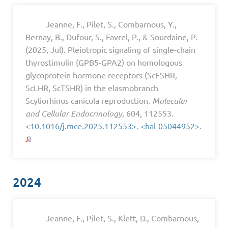
Jeanne, F., Pilet, S., Combarnous, Y.,
Bernay, B., Dufour, S., Favrel, P., & Sourdaine, P.
(2025, Jul). Pleiotropic signaling of single-chain
thyrostimulin (GPB5-GPA2) on homologous
glycoprotein hormone receptors (ScFSHR,
ScLHR, ScTSHR) in the elasmobranch
Scyliorhinus canicula reproduction.
Molecular
and Cellular Endocrinology
, 604, 112553.
<10.1016/j.mce.2025.112553>
.
<hal-05044952>
.
2024
Jeanne, F., Pilet, S., Klett, D., Combarnous,