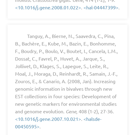
<10.1016/j.gene.2008.01.022>
.
<hal-04447399>
.
Tanguy, A., Bierne, N., Saavedra, C., Pina,
B., Bachère, E., Kube, M., Bazin, E., Bonhomme,
F., Boudry, P., Boulo, V., Boutet, I., Cancela, L.M.,
Dossat, C., Favrel, P., Huvet, A., Jarque, S.,
Jollivet, D., Klages, S., Lapegue, S., Leite, R.,
Moal, J., Moraga, D., Reinhardt, R., Samain, J.-F.,
Zouros, E., & Canario, A. (2008, Jan). Increasing
genomic information in bivalves through new
EST collections in four species: Development of
new genetic markers for environmental studies
and genome evolution.
Gene
, 408 (1-2), 27-36.
<10.1016/j.gene.2007.10.021>
.
<halsde-
00450595>
.