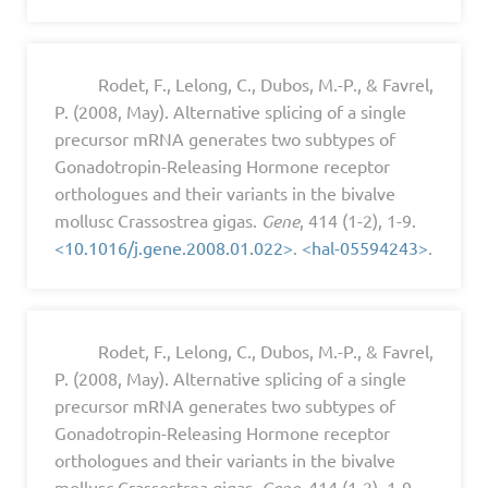
Rodet, F., Lelong, C., Dubos, M.-P., & Favrel,
P. (2008, May). Alternative splicing of a single
precursor mRNA generates two subtypes of
Gonadotropin-Releasing Hormone receptor
orthologues and their variants in the bivalve
mollusc Crassostrea gigas.
Gene
, 414 (1-2), 1-9.
<10.1016/j.gene.2008.01.022>
.
<hal-05594243>
.
Rodet, F., Lelong, C., Dubos, M.-P., & Favrel,
P. (2008, May). Alternative splicing of a single
precursor mRNA generates two subtypes of
Gonadotropin-Releasing Hormone receptor
orthologues and their variants in the bivalve
mollusc Crassostrea gigas.
Gene
, 414 (1-2), 1-9.