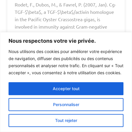
Rodet, F., Dubos, M., & Favrel, P. (2007, Jan). Cg-
TGF-$\beta$, a TGF-$\beta$/activin homologue
in the Pacific Oyster Crassostrea gigas, is
involved in immunity against Gram-negative
microbial infection.
Developmental and
Nous respectons votre vie privée.
Comparative Immunology
, 31 (1), 30-38.
<10.1016/j.dci.2006.05.005>
.
<hal-04447417>
.
Nous utilisons des cookies pour améliorer votre expérience
de navigation, diffuser des publicités ou des contenus
personnalisés et analyser notre trafic. En cliquant sur « Tout
2006
accepter », vous consentez à notre utilisation des cookies.
Accepter tout
Badariotti, F., Kypriotou, M., Lelong, C.,
Dubos, M.-P., Renard, E., Galera, P., & Favrel, P.
Personnaliser
(2006, Oct). The Phylogenetically Conserved
Molluscan Chitinase-like Protein 1 (Cg-Clp1),
Tout rejeter
Homologue of Human HC-gp39, Stimulates
Proliferation and Regulates Synthesis of