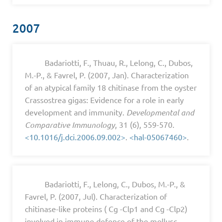
2007
Badariotti, F., Thuau, R., Lelong, C., Dubos,
M.-P., & Favrel, P. (2007, Jan). Characterization
of an atypical family 18 chitinase from the oyster
Crassostrea gigas: Evidence for a role in early
development and immunity.
Developmental and
Comparative Immunology
, 31 (6), 559-570.
<10.1016/j.dci.2006.09.002>
.
<hal-05067460>
.
Badariotti, F., Lelong, C., Dubos, M.-P., &
Favrel, P. (2007, Jul). Characterization of
chitinase-like proteins ( Cg -Clp1 and Cg -Clp2)
involved in immune defence of the mollusc