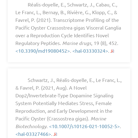
Réalis-doyelle, E., Schwartz, J., Cabau, C.,
Le Franc, L., Bernay, B., Rivière, G., Klopp, C., &
Favrel, P. (2021). Transcriptome Profiling of the
Pacific Oyster Crassostrea gigas Visceral Ganglia
over a Reproduction Cycle Identifies Novel
Regulatory Peptides.
Marine drugs
, 19 (8), 452.
<10.3390/md19080452>
.
<hal-03330324>
.
Schwartz, J., Réalis-doyelle, E., Le Franc, L.,
& Favrel, P. (2021, Aug). A Novel
Dop2/Invertebrate-Type Dopamine Signaling
System Potentially Mediates Stress, Female
Reproduction, and Early Development in the
Pacific Oyster (Crassostrea gigas).
Marine
Biotechnology
.
<10.1007/s10126-021-10052-5>
.
<hal-03327466>
.