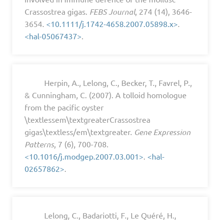
Crassostrea gigas.
FEBS Journal
, 274 (14), 3646-
3654.
<10.1111/j.1742-4658.2007.05898.x>
.
<hal-05067437>
.
Herpin, A., Lelong, C., Becker, T., Favrel, P.,
& Cunningham, C. (2007). A tolloid homologue
from the pacific oyster
\textlessem\textgreaterCrassostrea
gigas\textless/em\textgreater.
Gene Expression
Patterns
, 7 (6), 700-708.
<10.1016/j.modgep.2007.03.001>
.
<hal-
02657862>
.
Lelong, C., Badariotti, F., Le Quéré, H.,