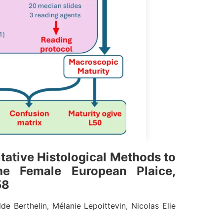
ative Histological Methods to
he Female European Plaice,
58
lde Berthelin, Mélanie Lepoittevin, Nicolas Elie