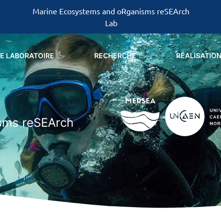
Marine Ecosystems and oRganisms reSEArch
Lab
LE LABORATOIRE
RECHERCHE
RÉALISATIO
sms reSEArch