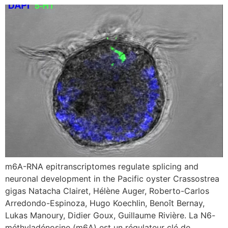
m6A-RNA epitranscriptomes regulate splicing and
neuronal development in the Pacific oyster Crassostrea
gigas Natacha Clairet, Hélène Auger, Roberto-Carlos
Arredondo-Espinoza, Hugo Koechlin, Benoît Bernay,
Lukas Manoury, Didier Goux, Guillaume Rivière. La N6-
méthyladénosine (m6A) est un régulateur clé de