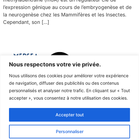
l’expression génique au cours de l’embryogenèse et de
la neurogenèse chez les Mammifères et les Insectes.
Cependant, son […]
Nous respectons votre vie privée.
Nous utilisons des cookies pour améliorer votre expérience
de navigation, diffuser des publicités ou des contenus
Marine Ecosystems and oRganisms
personnalisés et analyser notre trafic. En cliquant sur « Tout
accepter », vous consentez à notre utilisation des cookies.
reSEArch
Accepter tout
Personnaliser
© 2025
MERSEA
, tous droits réservés | Plan du site |
Mentions
légales
|
Réalisation
Agence Evvi